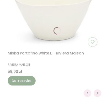
Miska Portofino white L - Riviera Maison
PRODUCENT
RIVIERA MAISON
Cena
59,00 zł
Do koszyka