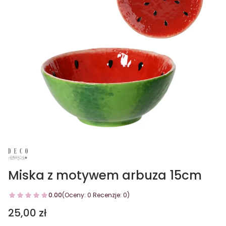
Miska z motywem arbuza 15cm
0.00
(Oceny: 0 Recenzje: 0)
Cena
25,00 zł