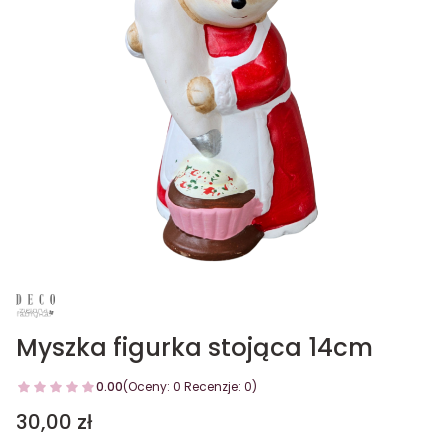
Myszka figurka stojąca 14cm
0.00
(Oceny: 0 Recenzje: 0)
Cena
30,00 zł