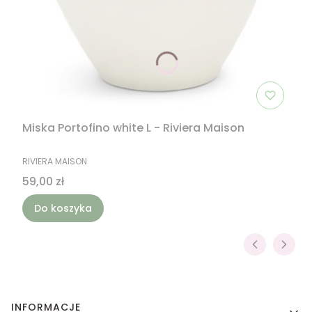
Miska Portofino white L - Riviera Maison
PRODUCENT
RIVIERA MAISON
Cena
59,00 zł
Do koszyka
Linki w stopce
INFORMACJE