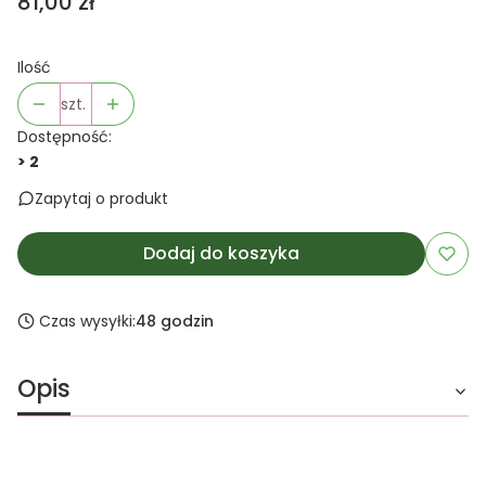
Cena
81,00 zł
Ilość
szt.
Dostępność:
> 2
Zapytaj o produkt
Dodaj do koszyka
Czas wysyłki:
48 godzin
Opis