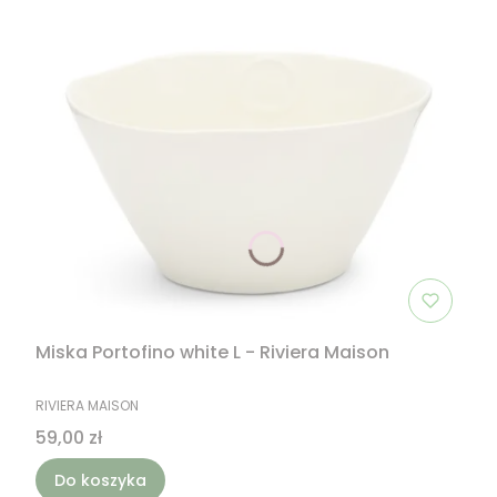
Miska Portofino white L - Riviera Maison
PRODUCENT
RIVIERA MAISON
Cena
59,00 zł
Do koszyka