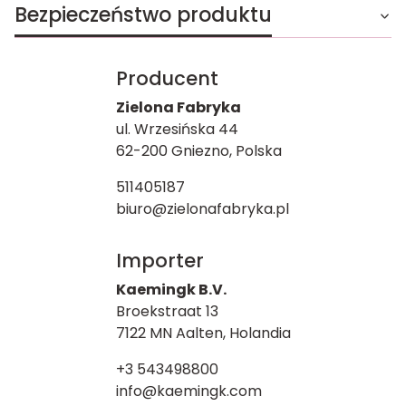
Bezpieczeństwo produktu
Producent
Zielona Fabryka
ul. Wrzesińska 44
62-200 Gniezno, Polska
511405187
biuro@zielonafabryka.pl
Importer
Kaemingk B.V.
Broekstraat 13
7122 MN Aalten, Holandia
+3 543498800
info@kaemingk.com