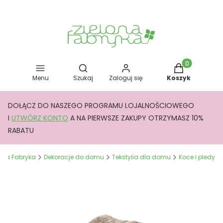
Otwórz wyszukiwarkę
Produkty w kos
Menu
Szukaj
Zaloguj się
Koszyk
DOŁĄCZ DO NASZEGO PROGRAMU LOJALNOŚCIOWEGO
I
UTWÓRZ KONTO
A NA PIERWSZE ZAKUPY OTRZYMASZ 10%
RABATU
lona Fabryka
Dekoracje do domu
Tekstylia dla domu
Koce i pledy