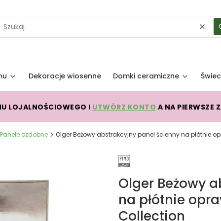
Wycz
mu
Dekoracje wiosenne
Domki ceramiczne
Świec
MU LOJALNOŚCIOWEGO I
UTWÓRZ KONTO
A NA PIERWSZE 
Panele ozdobne
Olger Beżowy abstrakcyjny panel ścienny na płótnie o
Olger Beżowy a
na płótnie opr
Collection