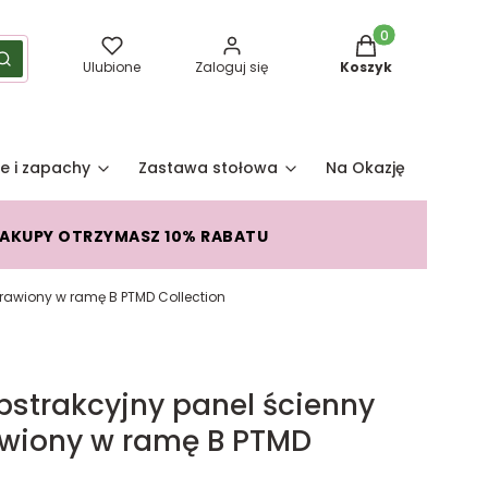
Produkty w koszy
yść
Szukaj
Ulubione
Zaloguj się
Koszyk
e i zapachy
Zastawa stołowa
Na Okazję
Pro
ZAKUPY OTRZYMASZ 10% RABATU
prawiony w ramę B PTMD Collection
bstrakcyjny panel ścienny
awiony w ramę B PTMD