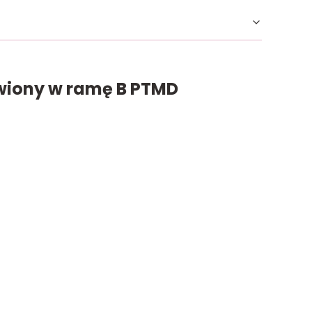
awiony w ramę B PTMD