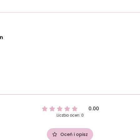
on
0.00
Liczba ocen: 0
Oceń i opisz