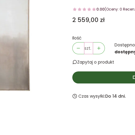
0.00
(Oceny: 0 Recenz
Cena
2 559,00 zł
Ilość
Dostępno
szt.
dostępn
Zapytaj o produkt
Czas wysyłki:
Do 14 dni.