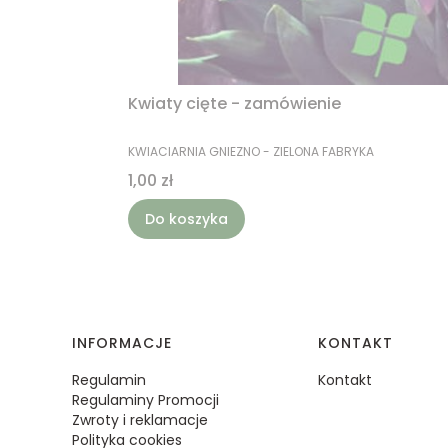
Kwiaty cięte - zamówienie
PRODUCENT
KWIACIARNIA GNIEZNO - ZIELONA FABRYKA
Cena
1,00 zł
Do koszyka
Linki w stopce
INFORMACJE
KONTAKT
Regulamin
Kontakt
Regulaminy Promocji
Zwroty i reklamacje
Polityka cookies