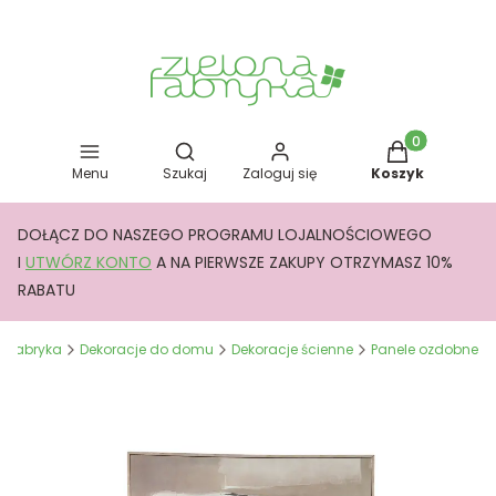
Otwórz wyszukiwarkę
Produkty w kos
Menu
Szukaj
Zaloguj się
Koszyk
DOŁĄCZ DO NASZEGO PROGRAMU LOJALNOŚCIOWEGO
I
UTWÓRZ KONTO
A NA PIERWSZE ZAKUPY OTRZYMASZ 10%
RABATU
a Fabryka
Dekoracje do domu
Dekoracje ścienne
Panele ozdobne