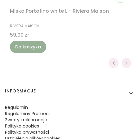
Miska Portofino white L - Riviera Maison
PRODUCENT
RIVIERA MAISON
Cena
59,00 zł
Do koszyka
Linki w stopce
INFORMACJE
Regulamin
Regulaminy Promocji
Zwroty i reklamacje
Polityka cookies
Polityka prywatności
Ustawienia plików cookies