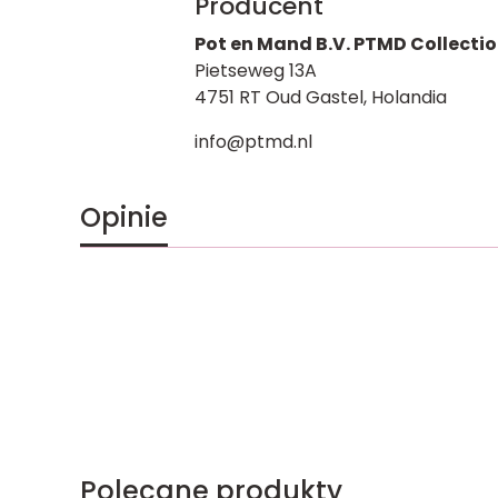
Producent
Pot en Mand B.V. PTMD Collecti
Pietseweg 13A
4751 RT Oud Gastel, Holandia
info@ptmd.nl
Opinie
Polecane produkty