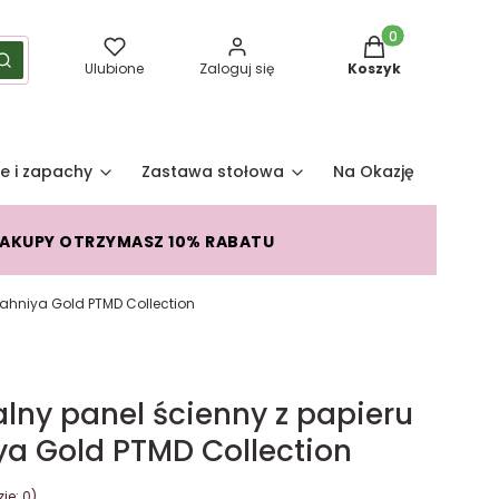
Produkty w koszy
yść
Szukaj
Ulubione
Zaloguj się
Koszyk
e i zapachy
Zastawa stołowa
Na Okazję
Pro
ZAKUPY OTRZYMASZ 10% RABATU
ahniya Gold PTMD Collection
lny panel ścienny z papieru
a Gold PTMD Collection
je: 0)