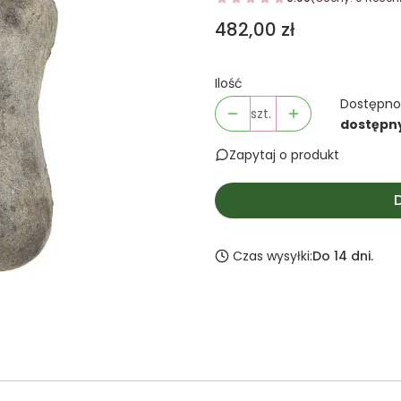
Cena
482,00 zł
Ilość
Dostępno
szt.
dostępn
Zapytaj o produkt
Czas wysyłki:
Do 14 dni.