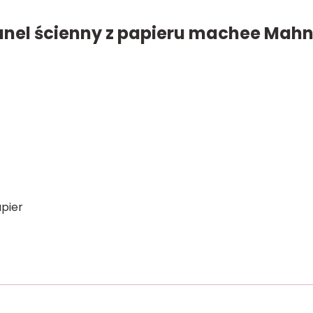
nel ścienny z papieru machee Mah
apier