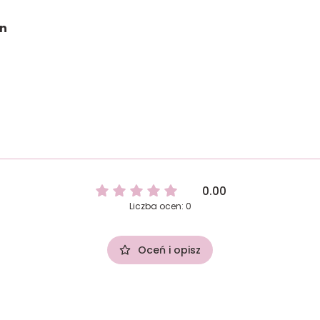
on
0.00
Liczba ocen: 0
Oceń i opisz