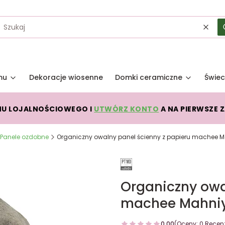
Wycz
mu
Dekoracje wiosenne
Domki ceramiczne
Świec
MU LOJALNOŚCIOWEGO I
UTWÓRZ KONTO
A NA PIERWSZE 
Panele ozdobne
Organiczny owalny panel ścienny z papieru machee M
Organiczny owa
machee Mahniy
0.00
(Oceny: 0 Recenz