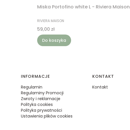
Miska Portofino white L - Riviera Maison
PRODUCENT
RIVIERA MAISON
Cena
59,00 zł
Do koszyka
Linki w stopce
INFORMACJE
KONTAKT
Regulamin
Kontakt
Regulaminy Promocji
Zwroty i reklamacje
Polityka cookies
Polityka prywatności
Ustawienia plików cookies