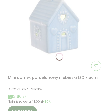
Mini domek porcelanowy niebieski LED 7,5cm
PRODUCENT
DECO ZIELONA FABRYKA
Cena promocyjna
12,60 zł
Najniższa cena:
18,00 zł
-30%
Do koszyka