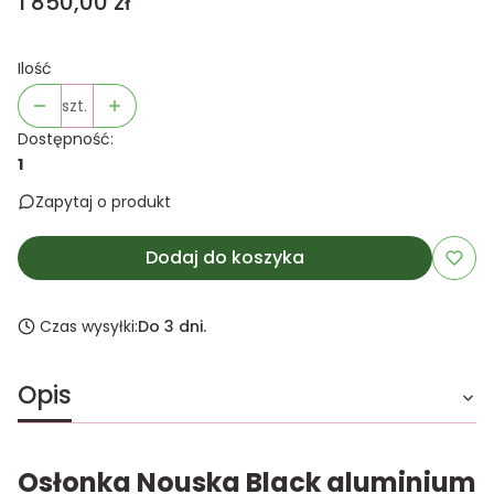
Cena
1 850,00 zł
Ilość
szt.
Dostępność:
1
Zapytaj o produkt
Dodaj do koszyka
Czas wysyłki:
Do 3 dni.
Opis
Osłonka Nouska Black aluminium