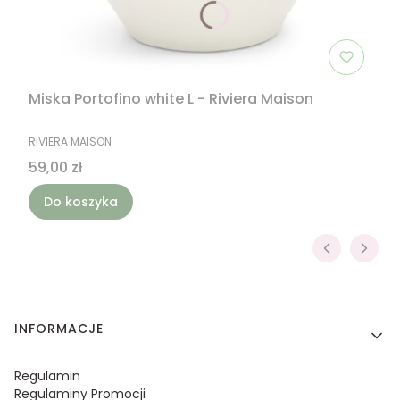
Miska Portofino white L - Riviera Maison
PRODUCENT
RIVIERA MAISON
Cena
59,00 zł
Do koszyka
Linki w stopce
INFORMACJE
Regulamin
Regulaminy Promocji