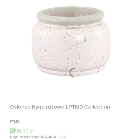
Osłonka Nyna różowa L PTMD Collection
PRODUCENT
PTMD
Cena promocyjna
98,00 zł
Najniższa cena:
196,00 zł
-50%