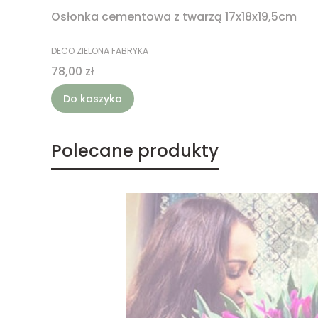
Osłonka cementowa z twarzą 17x18x19,5cm
PRODUCENT
DECO ZIELONA FABRYKA
Cena
78,00 zł
Do koszyka
Polecane produkty