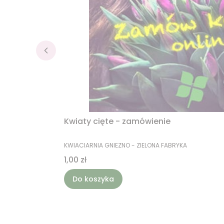
Kwiaty cięte - zamówienie
PRODUCENT
KWIACIARNIA GNIEZNO - ZIELONA FABRYKA
Cena
1,00 zł
Do koszyka