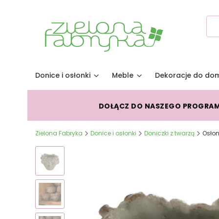
Donice i osłonki
Meble
Dekoracje do do
DOŁĄCZ DO NASZEGO PROGRA
Zielona Fabryka
Donice i osłonki
Doniczki z twarzą
Osłon