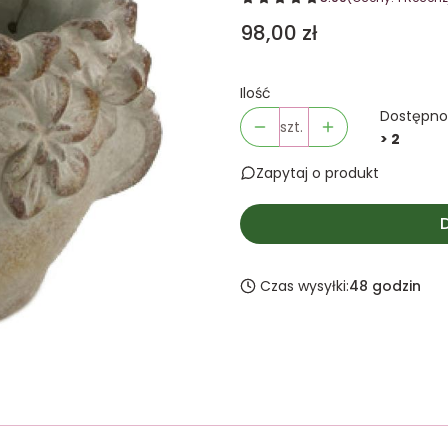
Cena
98,00 zł
Ilość
Dostępno
szt.
> 2
Zapytaj o produkt
Czas wysyłki:
48 godzin