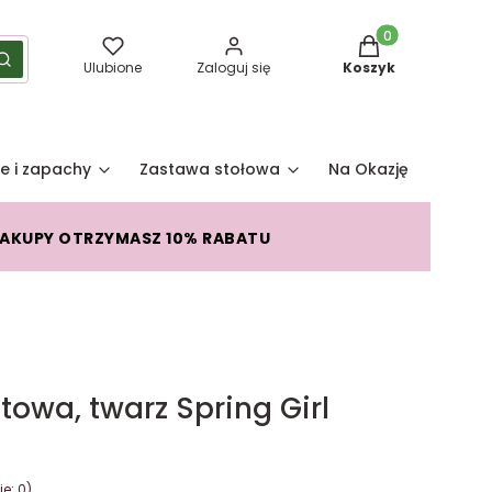
Produkty w koszy
yść
Szukaj
Ulubione
Zaloguj się
Koszyk
e i zapachy
Zastawa stołowa
Na Okazję
Pro
ZAKUPY OTRZYMASZ 10% RABATU
owa, twarz Spring Girl
e: 0)