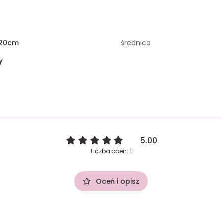
 20cm
średnica
y
5.00
Liczba ocen: 1
Oceń i opisz