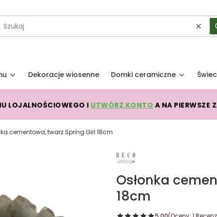
Wycz
mu
Dekoracje wiosenne
Domki ceramiczne
Świec
MU LOJALNOŚCIOWEGO I
UTWÓRZ KONTO
A NA PIERWSZE 
ka cementowa, twarz Spring Girl 18cm
Osłonka cement
18cm
5.00
(Oceny: 1 Recenzj