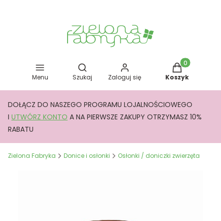
Otwórz wyszukiwarkę
Produkty w kos
Menu
Szukaj
Zaloguj się
Koszyk
DOŁĄCZ DO NASZEGO PROGRAMU LOJALNOŚCIOWEGO
I
UTWÓRZ KONTO
A NA PIERWSZE ZAKUPY OTRZYMASZ 10%
RABATU
Zielona Fabryka
Donice i osłonki
Osłonki / doniczki zwierzęta