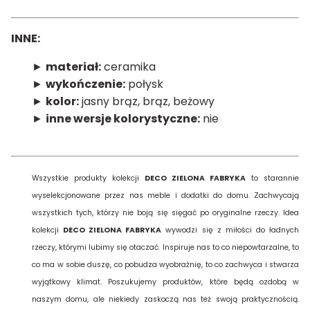
INNE:
►
materiał:
ceramika
►
wykończenie:
połysk
►
kolor:
jasny brąz, brąz, beżowy
►
inne wersje kolorystyczne:
nie
Wszystkie produkty kolekcji
DECO ZIELONA FABRYKA
to starannie
wyselekcjonowane przez nas meble i dodatki do domu. Zachwycają
wszystkich tych, którzy nie boją się sięgać po oryginalne rzeczy. Idea
kolekcji
DECO ZIELONA FABRYKA
wywodzi się z miłości do ładnych
rzeczy, którymi lubimy się otaczać. Inspiruje nas to co niepowtarzalne, to
co ma w sobie duszę, co pobudza wyobraźnię, to co zachwyca i stwarza
wyjątkowy klimat. Poszukujemy produktów, które będą ozdobą w
naszym domu, ale niekiedy zaskoczą nas też swoją praktycznością.