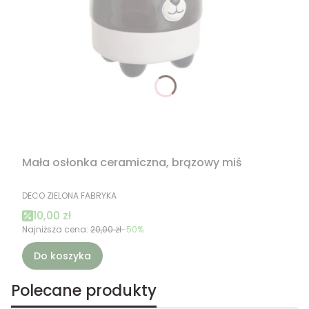
Mała osłonka ceramiczna, brązowy miś
PRODUCENT
DECO ZIELONA FABRYKA
Cena promocyjna
10,00 zł
Najniższa cena:
20,00 zł
-50%
Do koszyka
Polecane produkty