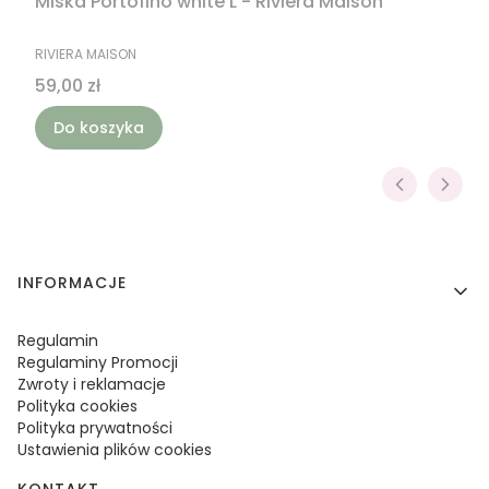
Miska Portofino white L - Riviera Maison
PRODUCENT
RIVIERA MAISON
Cena
59,00 zł
Do koszyka
Linki w stopce
INFORMACJE
Regulamin
Regulaminy Promocji
Zwroty i reklamacje
Polityka cookies
Polityka prywatności
Ustawienia plików cookies
KONTAKT