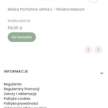
Miska Portofino white L - Riviera Maison
PRODUCENT
RIVIERA MAISON
Cena
59,00 zł
Do koszyka
Linki w stopce
INFORMACJE
Regulamin
Regulaminy Promocji
Zwroty i reklamacje
Polityka cookies
Polityka prywatności