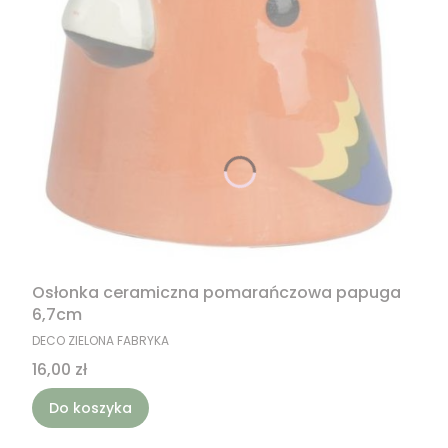
Osłonka ceramiczna pomarańczowa papuga
6,7cm
PRODUCENT
DECO ZIELONA FABRYKA
Cena
16,00 zł
Do koszyka