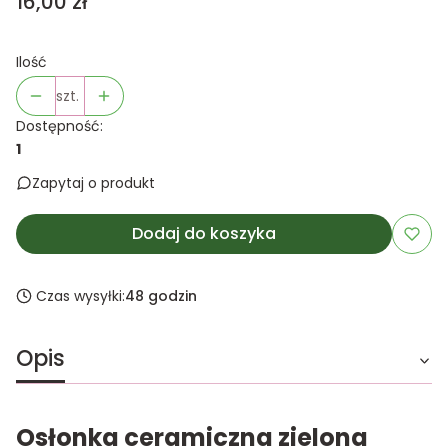
Cena
16,00 zł
Ilość
szt.
Dostępność:
1
Zapytaj o produkt
Dodaj do koszyka
Czas wysyłki:
48 godzin
Opis
Osłonka ceramiczna zielona