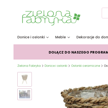
Donice i osłonki
Meble
Dekoracje do do
DOŁĄCZ DO NASZEGO PROGRA
Zielona Fabryka
Donice i osłonki
Osłonki ceramiczne
Os