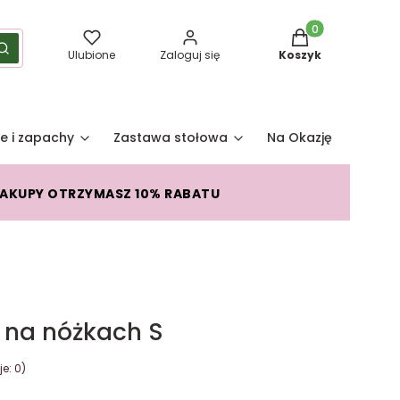
Produkty w koszy
yść
Szukaj
Ulubione
Zaloguj się
Koszyk
e i zapachy
Zastawa stołowa
Na Okazję
Pro
ZAKUPY OTRZYMASZ 10% RABATU
 na nóżkach S
e: 0)