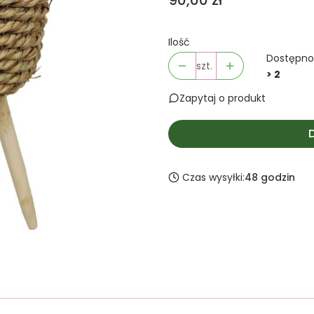
90,00 zł
Ilość
Dostępno
szt.
> 2
Zapytaj o produkt
Czas wysyłki:
48 godzin