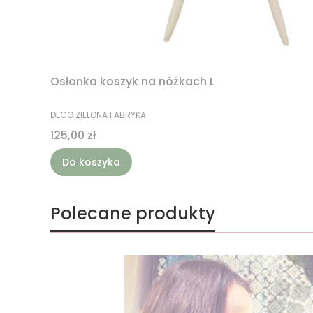
Osłonka koszyk na nóżkach L
PRODUCENT
DECO ZIELONA FABRYKA
Cena
125,00 zł
Do koszyka
Polecane produkty