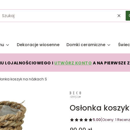
Wycz
mu
Dekoracje wiosenne
Domki ceramiczne
Świec
MU LOJALNOŚCIOWEGO I
UTWÓRZ KONTO
A NA PIERWSZE 
łonka koszyk na nóżkach S
Osłonka koszyk
5.00
(Oceny: 1 Recenzj
Cena