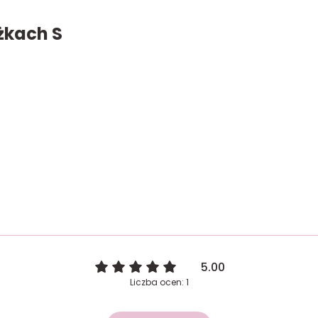
żkach S
5.00
Liczba ocen: 1