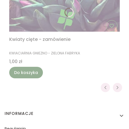
Kwiaty cięte - zamówienie
PRODUCENT
KWIACIARNIA GNIEZNO - ZIELONA FABRYKA
Cena
1,00 zł
Do koszyka
Linki w stopce
INFORMACJE
Regulamin