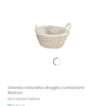
Osłonka naturalna okrągła z uchwytami
19x12cm
PRODUCENT
DECO ZIELONA FABRYKA
Cena promocyjna
13,50 zł