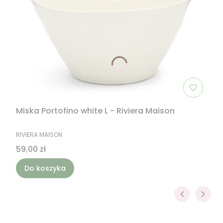
Miska Portofino white L - Riviera Maison
PRODUCENT
RIVIERA MAISON
Cena
59,00 zł
Do koszyka