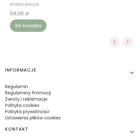
PRODUCENT
RIVIERA MAISON
Cena
59,00 zł
Do koszyka
Linki w stopce
INFORMACJE
Regulamin
Regulaminy Promocji
Zwroty i reklamacje
Polityka cookies
Polityka prywatności
Ustawienia plików cookies
KONTAKT