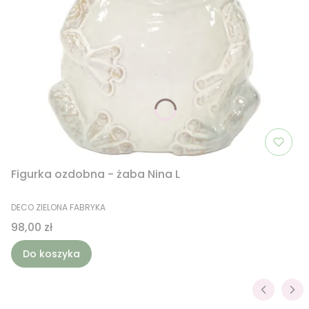
Figurka ozdobna - żaba Nina L
PRODUCENT
DECO ZIELONA FABRYKA
Cena
98,00 zł
Do koszyka