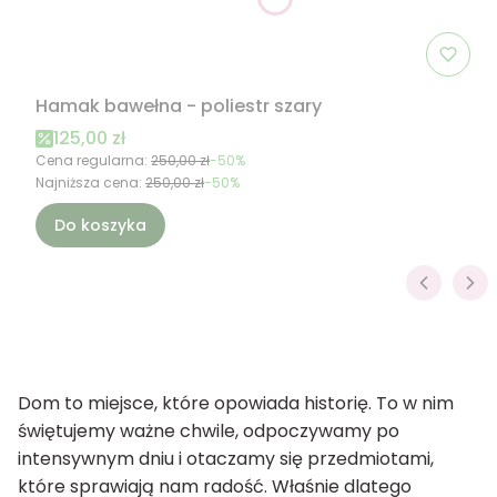
Hamak bawełna - poliestr szary
Cena promocyjna
125,00 zł
Cena regularna:
250,00 zł
-50%
Najniższa cena:
250,00 zł
-50%
Do koszyka
Dom to miejsce, które opowiada historię. To w nim
świętujemy ważne chwile, odpoczywamy po
intensywnym dniu i otaczamy się przedmiotami,
które sprawiają nam radość. Właśnie dlatego