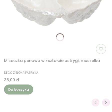
Miseczka perłowa w kształcie ostrygi, muszelka
PRODUCENT
DECO ZIELONA FABRYKA
Cena
35,00 zł
Do koszyka