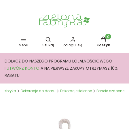
Otwórz wyszukiwarkę
Produkty w kos
Menu
Szukaj
Zaloguj się
Koszyk
DOŁĄCZ DO NASZEGO PROGRAMU LOJALNOŚCIOWEGO
I
UTWÓRZ KONTO
A NA PIERWSZE ZAKUPY OTRZYMASZ 10%
RABATU
a Fabryka
Dekoracje do domu
Dekoracje ścienne
Panele ozdobne