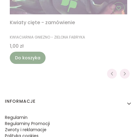
Kwiaty cięte - zamówienie
PRODUCENT
KWIACIARNIA GNIEZNO - ZIELONA FABRYKA
Cena
1,00 zł
Do koszyka
Linki w stopce
INFORMACJE
Regulamin
Regulaminy Promocji
Zwroty i reklamacje
Polityka cookies