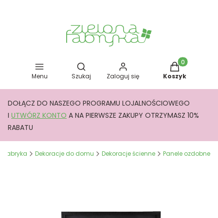
Otwórz wyszukiwarkę
Produkty w kos
Menu
Szukaj
Zaloguj się
Koszyk
DOŁĄCZ DO NASZEGO PROGRAMU LOJALNOŚCIOWEGO
I
UTWÓRZ KONTO
A NA PIERWSZE ZAKUPY OTRZYMASZ 10%
RABATU
a Fabryka
Dekoracje do domu
Dekoracje ścienne
Panele ozdobne