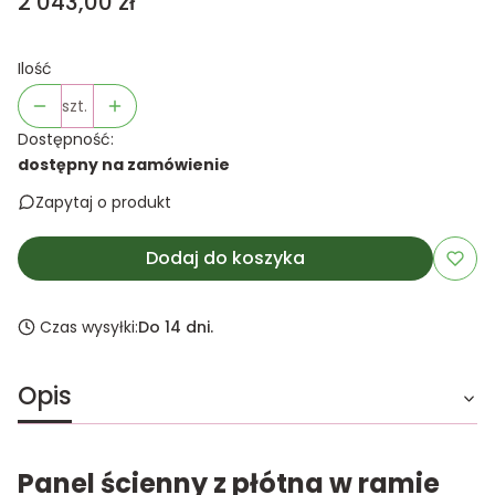
Cena
2 043,00 zł
Ilość
szt.
Dostępność:
dostępny na zamówienie
Zapytaj o produkt
Dodaj do koszyka
Czas wysyłki:
Do 14 dni.
Opis
Panel ścienny z płótna w ramie