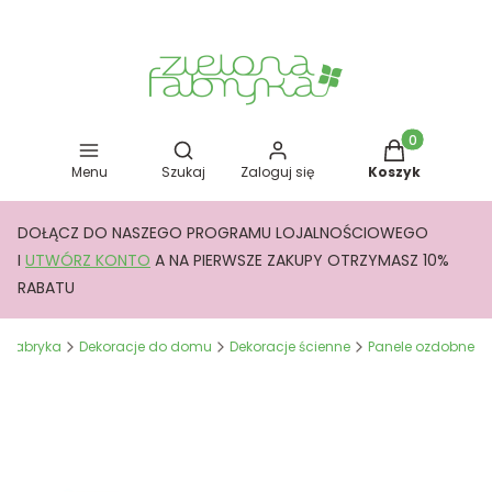
Otwórz wyszukiwarkę
Produkty w kos
Menu
Szukaj
Zaloguj się
Koszyk
DOŁĄCZ DO NASZEGO PROGRAMU LOJALNOŚCIOWEGO
I
UTWÓRZ KONTO
A NA PIERWSZE ZAKUPY OTRZYMASZ 10%
RABATU
a Fabryka
Dekoracje do domu
Dekoracje ścienne
Panele ozdobne