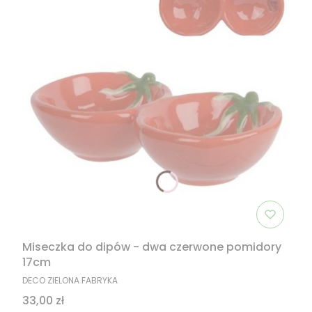
Miseczka do dipów - dwa czerwone pomidory
17cm
PRODUCENT
DECO ZIELONA FABRYKA
Cena
33,00 zł