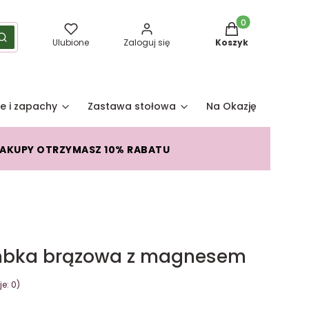
Produkty w koszy
yść
Szukaj
Ulubione
Zaloguj się
Koszyk
e i zapachy
Zastawa stołowa
Na Okazję
Pro
ZAKUPY OTRZYMASZ 10% RABATU
mbka brązowa z magnesem
e: 0)