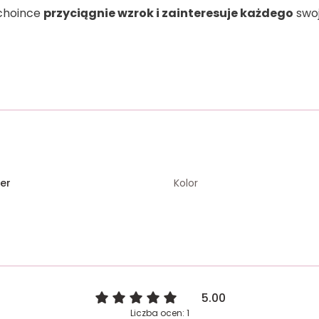
choince
przyciągnie wzrok i zainteresuje każdego
swoj
er
Kolor
5.00
Liczba ocen: 1