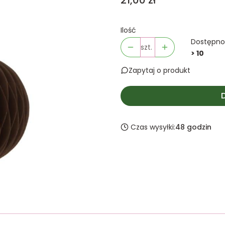
21,00 zł
Ilość
Dostępno
szt.
> 10
Zapytaj o produkt
Czas wysyłki:
48 godzin