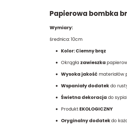
Papierowa bombka b
Wymiary:
średnica: 10cm
Kolor: Ciemny brąz
Okrągła
zawieszka
papiero
Wysoka jakość
materiałów 
Wspaniały dodatek
do rust
Świetna dekoracja
do sypial
Produkt
EKOLOGICZNY
Oryginalny dodatek
do każ