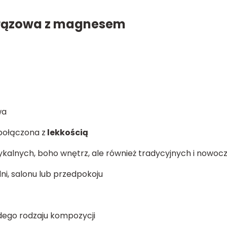
rązowa z magnesem
wa
połączona z
lekkością
ykalnych, boho wnętrz, ale również tradycyjnych i nowoc
ni, salonu lub przedpokoju
dego rodzaju kompozycji