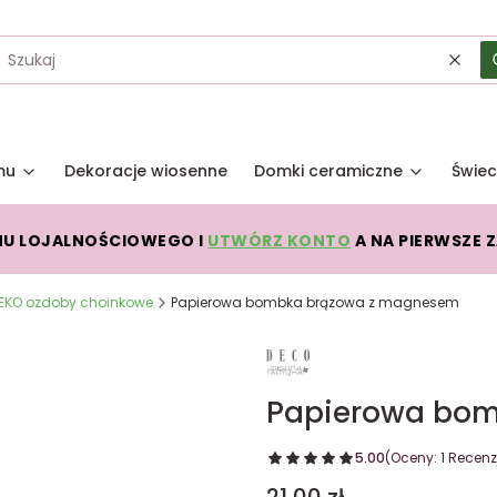
Wycz
mu
Dekoracje wiosenne
Domki ceramiczne
Świec
MU LOJALNOŚCIOWEGO I
UTWÓRZ KONTO
A NA PIERWSZE 
EKO ozdoby choinkowe
Papierowa bombka brązowa z magnesem
Papierowa bo
5.00
(Oceny: 1 Recenzj
Cena