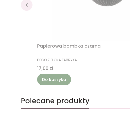
Papierowa bombka czarna
PRODUCENT
DECO ZIELONA FABRYKA
Cena
17,00 zł
Do koszyka
Polecane produkty