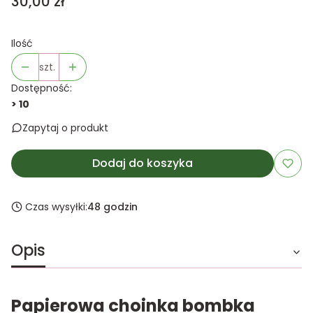
Cena
30,00 zł
Ilość
szt.
Dostępność:
> 10
Zapytaj o produkt
Dodaj do koszyka
Czas wysyłki:
48 godzin
Opis
Papierowa choinka bombka