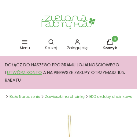
Otwórz wyszukiwarkę
Produkty w kos
Menu
Szukaj
Zaloguj się
Koszyk
DOŁĄCZ DO NASZEGO PROGRAMU LOJALNOŚCIOWEGO
I
UTWÓRZ KONTO
A NA PIERWSZE ZAKUPY OTRZYMASZ 10%
RABATU
yka
Boże Narodzenie
Zawieszki na choinkę
EKO ozdoby choinkowe