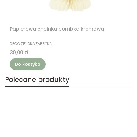
Papierowa choinka bombka kremowa
PRODUCENT
DECO ZIELONA FABRYKA
Cena
30,00 zł
Do koszyka
Polecane produkty