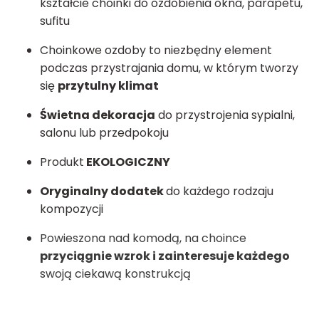
kształcie choinki do ozdobienia okna, parapetu,
sufitu
Choinkowe ozdoby to niezbędny element
podczas przystrajania domu, w którym tworzy
się
przytulny klimat
Świetna dekoracja
do przystrojenia sypialni,
salonu lub przedpokoju
Produkt
EKOLOGICZNY
Oryginalny dodatek
do każdego rodzaju
kompozycji
Powieszona nad komodą, na choince
przyciągnie wzrok i zainteresuje każdego
swoją ciekawą konstrukcją