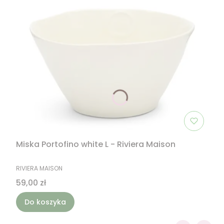
Miska Portofino white L - Riviera Maison
PRODUCENT
RIVIERA MAISON
Cena
59,00 zł
Do koszyka