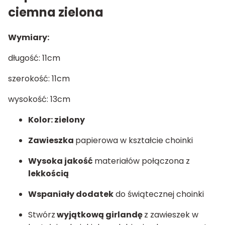
ciemna zielona
Wymiary:
długość: 11cm
szerokość: 11cm
wysokość:
13cm
Kolor: zielony
Zawieszka
papierowa w kształcie choinki
Wysoka jakość
materiałów połączona z
lekkością
Wspaniały dodatek
do świątecznej choinki
Stwórz
wyjątkową girlandę
z zawieszek w