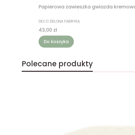
Papierowa zawieszka gwiazda kremow
PRODUCENT
DECO ZIELONA FABRYKA
Cena
43,00 zł
Do koszyka
Polecane produkty