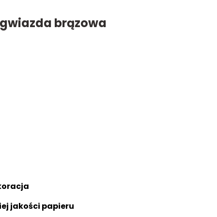
 gwiazda brązowa
koracja
ej jakości papieru