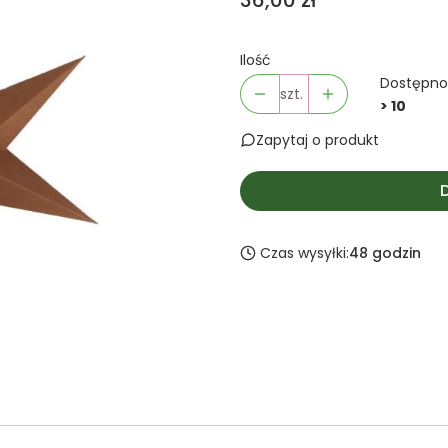
36,00 zł
Ilość
Dostępno
szt.
> 10
Zapytaj o produkt
Czas wysyłki:
48 godzin