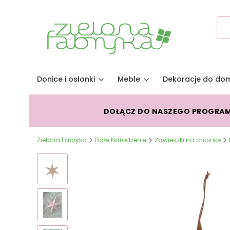
Donice i osłonki
Meble
Dekoracje do do
DOŁĄCZ DO NASZEGO PROGRA
Zielona Fabryka
Boże Narodzenie
Zawieszki na choinkę