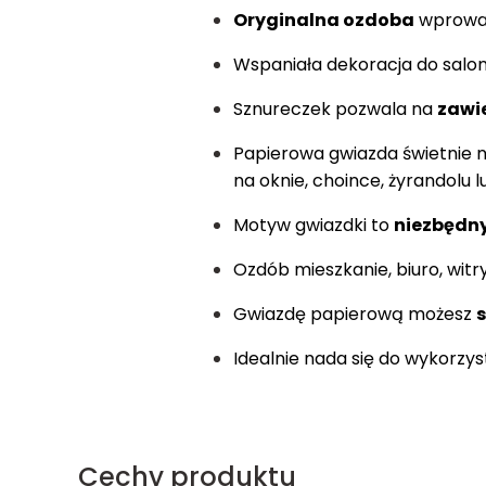
Oryginalna ozdoba
wprowad
Wspaniała dekoracja do salonu
Sznureczek pozwala na
zawi
Papierowa gwiazda świetnie n
na oknie, choince, żyrandolu lu
Motyw gwiazdki to
niezbędny
Ozdób mieszkanie, biuro, witr
Gwiazdę papierową możesz
Idealnie nada się do wykorzy
Cechy produktu