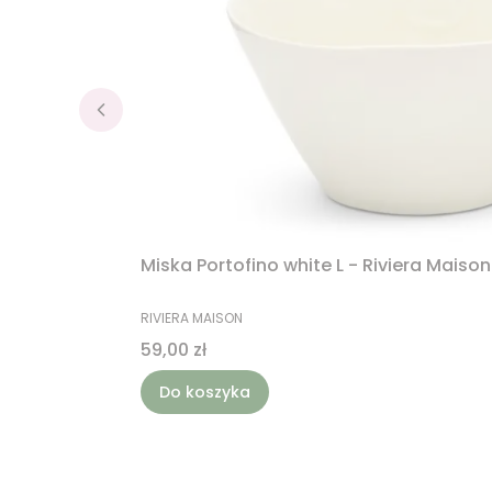
Miska Portofino white L - Riviera Maison
PRODUCENT
RIVIERA MAISON
Cena
59,00 zł
Do koszyka