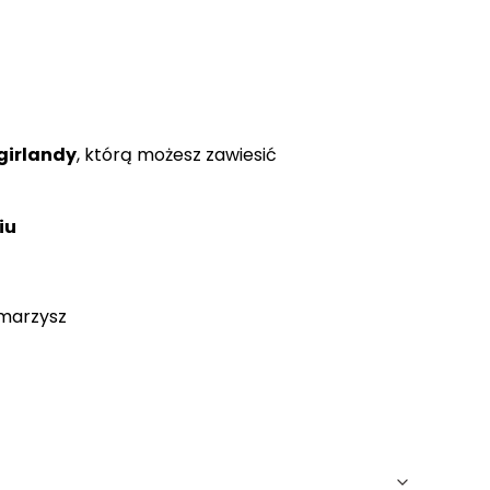
girlandy
, którą możesz zawiesić
iu
amarzysz