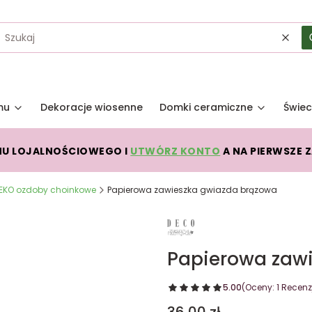
Wycz
mu
Dekoracje wiosenne
Domki ceramiczne
Świec
MU LOJALNOŚCIOWEGO I
UTWÓRZ KONTO
A NA PIERWSZE 
EKO ozdoby choinkowe
Papierowa zawieszka gwiazda brązowa
Papierowa zaw
5.00
(Oceny: 1 Recenzj
Cena