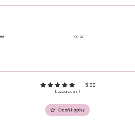
er
Kolor
5.00
Liczba ocen: 1
Oceń i opisz