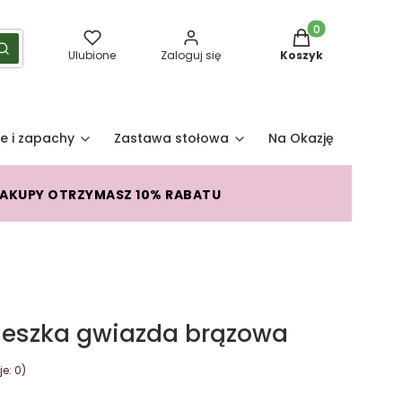
Produkty w koszy
yść
Szukaj
Ulubione
Zaloguj się
Koszyk
e i zapachy
Zastawa stołowa
Na Okazję
Pro
ZAKUPY OTRZYMASZ 10% RABATU
ieszka gwiazda brązowa
e: 0)