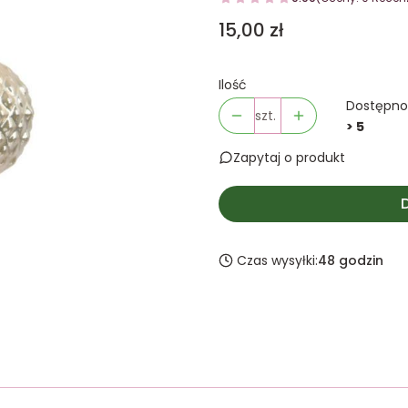
Cena
15,00 zł
Ilość
Dostępno
szt.
> 5
Zapytaj o produkt
Czas wysyłki:
48 godzin