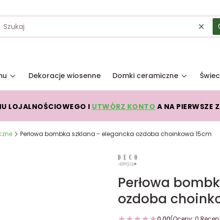
Wycz
mu
Dekoracje wiosenne
Domki ceramiczne
Świec
MU LOJALNOŚCIOWEGO I
UTWÓRZ KONTO
A NA PIERWSZE 
czne
Perłowa bombka szklana - elegancka ozdoba choinkowa 15cm
Perłowa bombka
ozdoba choink
0.00
(Oceny: 0 Recenz