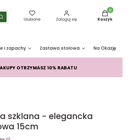
Produkty w koszy
yść
Szukaj
Ulubione
Zaloguj się
Koszyk
e i zapachy
Zastawa stołowa
Na Okazję
Pro
ZAKUPY OTRZYMASZ 10% RABATU
 szklana - elegancka
owa 15cm
je: 0)