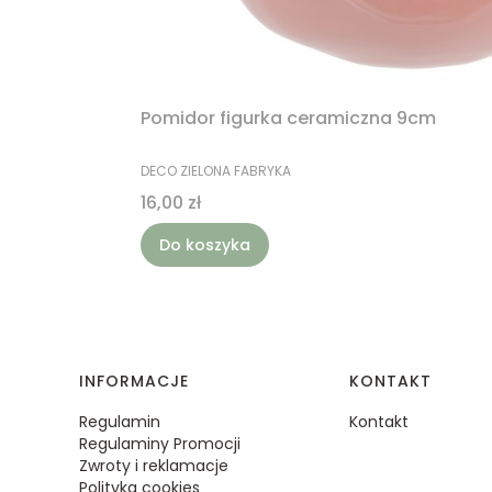
Pomidor figurka ceramiczna 9cm
PRODUCENT
DECO ZIELONA FABRYKA
Cena
16,00 zł
Do koszyka
Linki w stopce
INFORMACJE
KONTAKT
Regulamin
Kontakt
Regulaminy Promocji
Zwroty i reklamacje
Polityka cookies