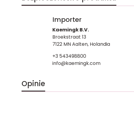
Importer
Kaemingk B.V.
Broekstraat 13
7122 MN Aalten, Holandia
+3 543498800
info@kaemingk.com
Opinie