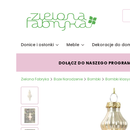
Donice i osłonki
Meble
Dekoracje do do
DOŁĄCZ DO NASZEGO PROGRA
Zielona Fabryka
Boże Narodzenie
Bombki
Bombki klasy