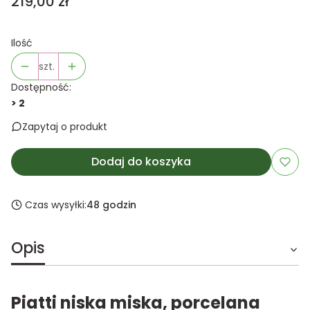
Cena
219,00 zł
Ilość
szt.
Dostępność:
> 2
Zapytaj o produkt
Dodaj do koszyka
Czas wysyłki:
48 godzin
Opis
Piatti niska miska, porcelana