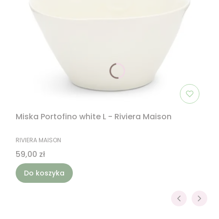
Miska Portofino white L - Riviera Maison
PRODUCENT
RIVIERA MAISON
Cena
59,00 zł
Do koszyka