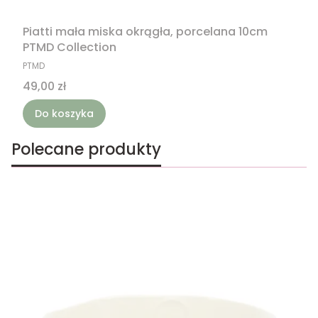
Piatti mała miska okrągła, porcelana 10cm
PTMD Collection
PRODUCENT
PTMD
Cena
49,00 zł
Do koszyka
Polecane produkty