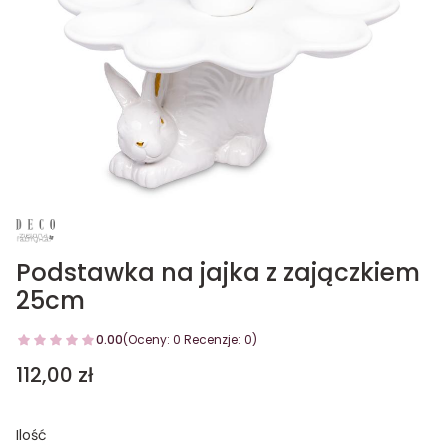
Podstawka na jajka z zajączkiem
25cm
0.00
(Oceny: 0 Recenzje: 0)
Cena
112,00 zł
Ilość