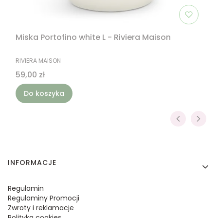
Miska Portofino white L - Riviera Maison
PRODUCENT
RIVIERA MAISON
Cena
59,00 zł
Do koszyka
Linki w stopce
INFORMACJE
Regulamin
Regulaminy Promocji
Zwroty i reklamacje
Polityka cookies