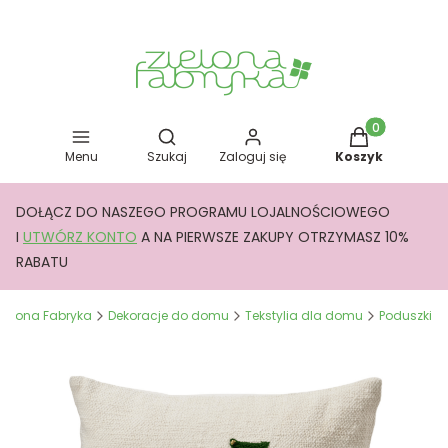
Otwórz wyszukiwarkę
Produkty w kos
Menu
Szukaj
Zaloguj się
Koszyk
DOŁĄCZ DO NASZEGO PROGRAMU LOJALNOŚCIOWEGO
I
UTWÓRZ KONTO
A NA PIERWSZE ZAKUPY OTRZYMASZ 10%
RABATU
Zielona Fabryka
Dekoracje do domu
Tekstylia dla domu
Poduszki