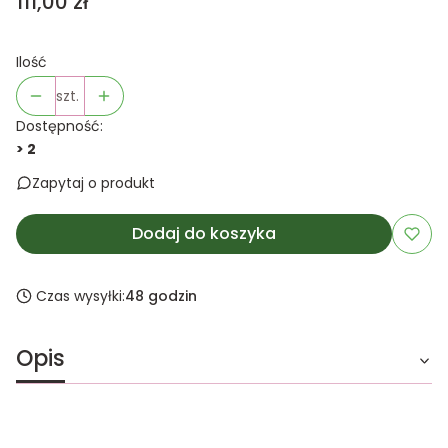
Cena
111,00 zł
Ilość
szt.
Dostępność:
> 2
Zapytaj o produkt
Dodaj do koszyka
Czas wysyłki:
48 godzin
Opis