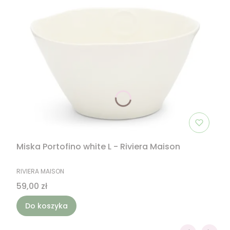
Miska Portofino white L - Riviera Maison
PRODUCENT
RIVIERA MAISON
Cena
59,00 zł
Do koszyka