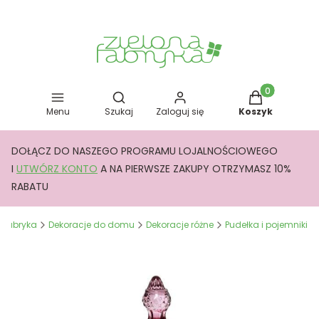
Otwórz wyszukiwarkę
Produkty w kos
Menu
Szukaj
Zaloguj się
Koszyk
DOŁĄCZ DO NASZEGO PROGRAMU LOJALNOŚCIOWEGO
I
UTWÓRZ KONTO
A NA PIERWSZE ZAKUPY OTRZYMASZ 10%
RABATU
a Fabryka
Dekoracje do domu
Dekoracje różne
Pudełka i pojemniki