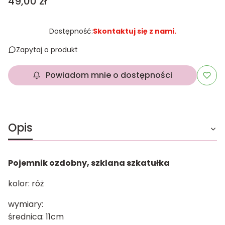
Cena
49,00 zł
Dostępność:
Skontaktuj się z nami.
Zapytaj o produkt
Powiadom mnie o dostępności
Opis
Pojemnik ozdobny, szklana szkatułka
kolor: róż
wymiary:
średnica: 11cm