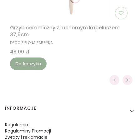
Grzyb ceramiczny z ruchomym kapeluszem
37,5cm
PRODUCENT
DECO ZIELONA FABRYKA
Cena
49,00 zł
Do koszyka
Linki w stopce
INFORMACJE
Regulamin
Regulaminy Promocji
Zwroty i reklamacje