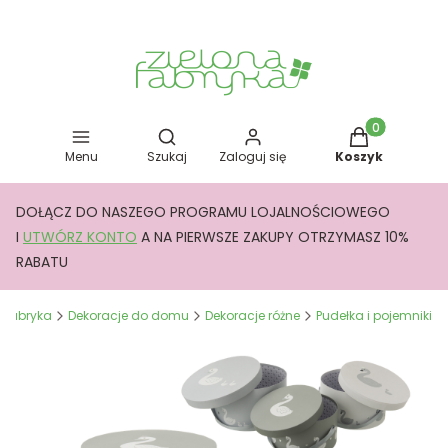
Otwórz wyszukiwarkę
Produkty w kos
Menu
Szukaj
Zaloguj się
Koszyk
DOŁĄCZ DO NASZEGO PROGRAMU LOJALNOŚCIOWEGO
I
UTWÓRZ KONTO
A NA PIERWSZE ZAKUPY OTRZYMASZ 10%
RABATU
a Fabryka
Dekoracje do domu
Dekoracje różne
Pudełka i pojemniki