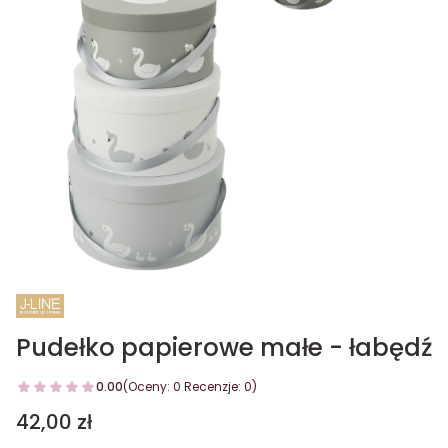
Pudełko papierowe małe - łabędź
0.00
(Oceny: 0 Recenzje: 0)
Cena
42,00 zł