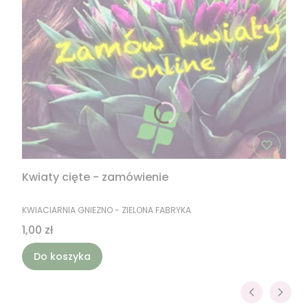
Kwiaty cięte - zamówienie
PRODUCENT
KWIACIARNIA GNIEZNO - ZIELONA FABRYKA
Cena
1,00 zł
Do koszyka