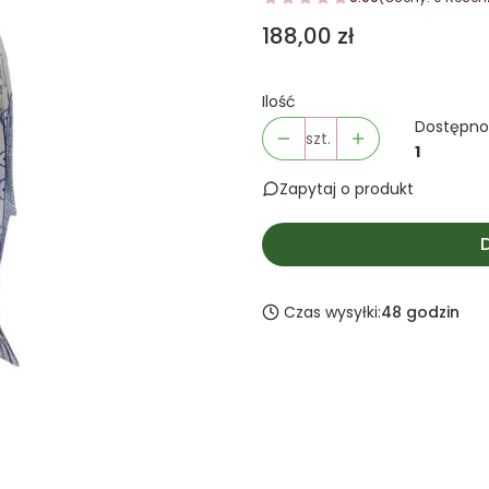
Cena
188,00 zł
Ilość
Dostępno
szt.
1
Zapytaj o produkt
Czas wysyłki:
48 godzin