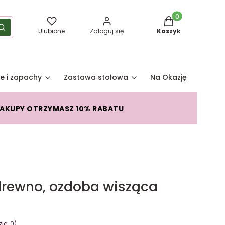
Produkty w koszy
yść
Szukaj
Ulubione
Zaloguj się
Koszyk
e i zapachy
Zastawa stołowa
Na Okazję
Pro
ZAKUPY OTRZYMASZ 10% RABATU
 drewno, ozdoba wisząca
je: 0)