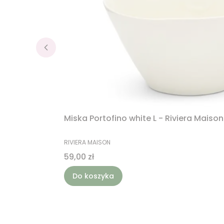
Miska Portofino white L - Riviera Maison
PRODUCENT
RIVIERA MAISON
Cena
59,00 zł
Do koszyka