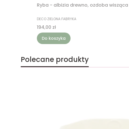
Ryba - albizia drewno, ozdoba wisząc
PRODUCENT
DECO ZIELONA FABRYKA
Cena
194,00 zł
Do koszyka
Polecane produkty