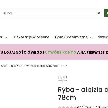
Wycz
mu
Dekoracje wiosenne
Domki ceramiczne
Świec
MU LOJALNOŚCIOWEGO I
UTWÓRZ KONTO
A NA PIERWSZE 
Ryba - albizia drewno, ozdoba wisząca 78cm
Ryba - albizia
78cm
0.00
(Oceny: 0 Recenz