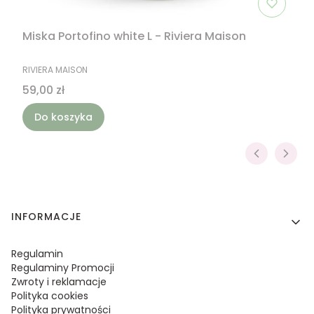
Miska Portofino white L - Riviera Maison
PRODUCENT
RIVIERA MAISON
Cena
59,00 zł
Do koszyka
Linki w stopce
INFORMACJE
Regulamin
Regulaminy Promocji
Zwroty i reklamacje
Polityka cookies
Polityka prywatności