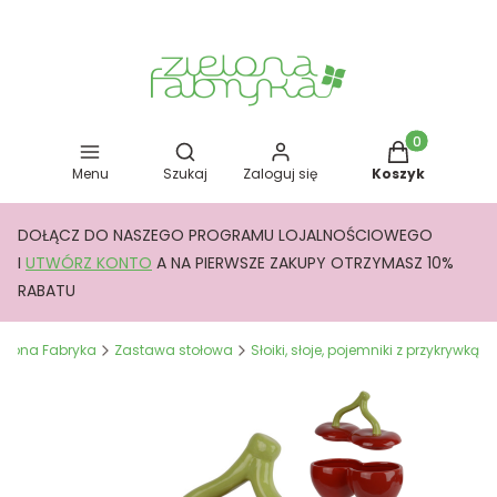
Otwórz wyszukiwarkę
Produkty w kos
Menu
Szukaj
Zaloguj się
Koszyk
DOŁĄCZ DO NASZEGO PROGRAMU LOJALNOŚCIOWEGO
I
UTWÓRZ KONTO
A NA PIERWSZE ZAKUPY OTRZYMASZ 10%
RABATU
ielona Fabryka
Zastawa stołowa
Słoiki, słoje, pojemniki z przykrywką