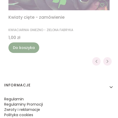
Kwiaty cięte - zamówienie
PRODUCENT
KWIACIARNIA GNIEZNO - ZIELONA FABRYKA
Cena
1,00 zł
Do koszyka
Linki w stopce
INFORMACJE
Regulamin
Regulaminy Promocji
Zwroty i reklamacje
Polityka cookies