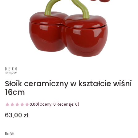
Słoik ceramiczny w kształcie wiśni
16cm
0.00
(Oceny: 0 Recenzje: 0)
Cena
63,00 zł
Ilość