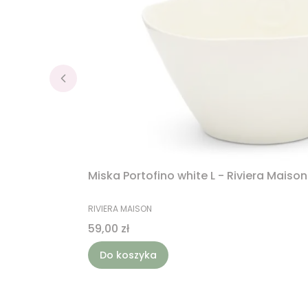
Miska Portofino white L - Riviera Maison
PRODUCENT
RIVIERA MAISON
Cena
59,00 zł
Do koszyka