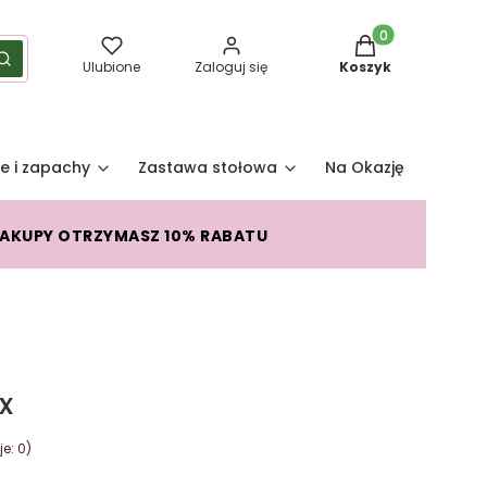
Produkty w koszy
yść
Szukaj
Ulubione
Zaloguj się
Koszyk
e i zapachy
Zastawa stołowa
Na Okazję
Pro
ZAKUPY OTRZYMASZ 10% RABATU
x
e: 0)