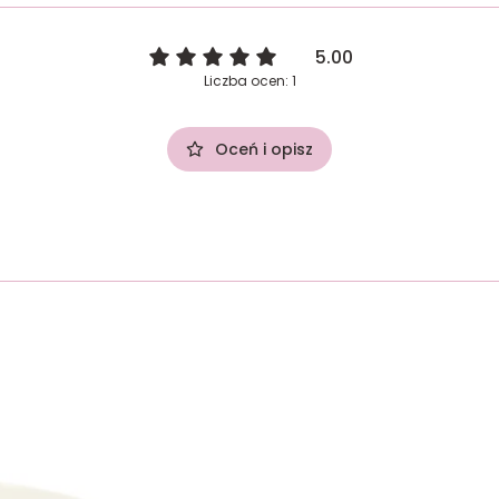
5.00
Liczba ocen: 1
Oceń i opisz