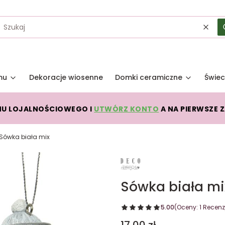
Wycz
mu
Dekoracje wiosenne
Domki ceramiczne
Świec
MU LOJALNOŚCIOWEGO I
UTWÓRZ KONTO
A NA PIERWSZE 
Sówka biała mix
Sówka biała mi
5.00
(Oceny: 1 Recenzj
Cena