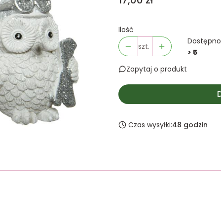
17,00 zł
Ilość
Dostępno
szt.
> 5
Zapytaj o produkt
Czas wysyłki:
48 godzin