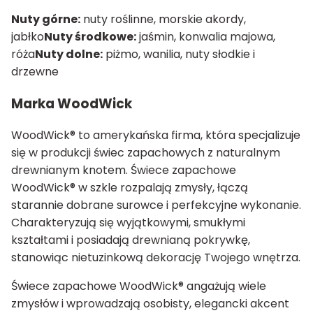
Nuty górne:
nuty roślinne, morskie akordy,
jabłko
Nuty środkowe:
jaśmin, konwalia majowa,
róża
Nuty dolne:
piżmo, wanilia, nuty słodkie i
drzewne
Marka WoodWick
WoodWick® to amerykańska firma, która specjalizuje
się w produkcji świec zapachowych z naturalnym
drewnianym knotem. Świece zapachowe
WoodWick® w szkle rozpalają zmysły, łączą
starannie dobrane surowce i perfekcyjne wykonanie.
Charakteryzują się wyjątkowymi, smukłymi
kształtami i posiadają drewnianą pokrywkę,
stanowiąc nietuzinkową dekorację Twojego wnętrza.
Świece zapachowe WoodWick® angażują wiele
zmysłów i wprowadzają osobisty, elegancki akcent