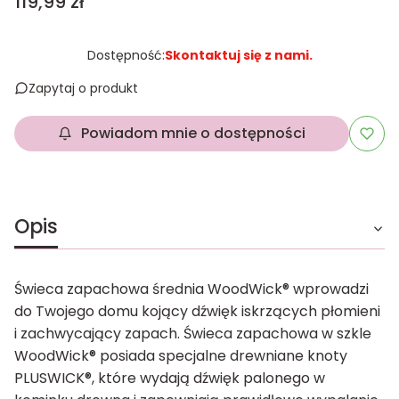
Cena
119,99 zł
Dostępność:
Skontaktuj się z nami.
Zapytaj o produkt
Powiadom mnie o dostępności
Opis
Świeca zapachowa średnia WoodWick® wprowadzi
do Twojego domu kojący dźwięk iskrzących płomieni
i zachwycający zapach. Świeca zapachowa w szkle
WoodWick® posiada specjalne drewniane knoty
PLUSWICK®, które wydają dźwięk palonego w