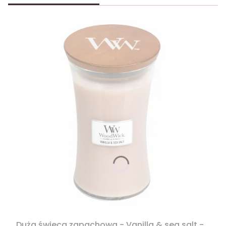
Duża świeca zapachowa - Vanilla & sea salt -