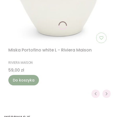
Miska Portofino white L - Riviera Maison
PRODUCENT
RIVIERA MAISON
Cena
59,00 zł
Do koszyka