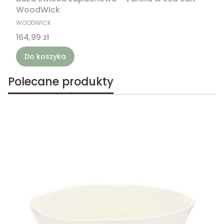
WoodWick
PRODUCENT
WOODWICK
Cena
164,99 zł
Do koszyka
Polecane produkty