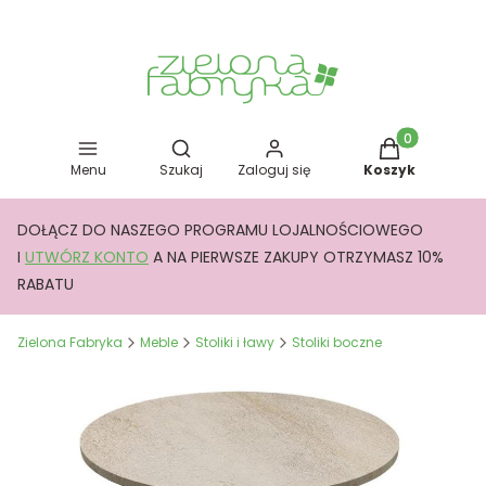
Otwórz wyszukiwarkę
Produkty w kos
Menu
Szukaj
Zaloguj się
Koszyk
DOŁĄCZ DO NASZEGO PROGRAMU LOJALNOŚCIOWEGO
I
UTWÓRZ KONTO
A NA PIERWSZE ZAKUPY OTRZYMASZ 10%
RABATU
Zielona Fabryka
Meble
Stoliki i ławy
Stoliki boczne