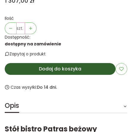
Cena
1 307,00 zł
Ilość
szt.
Dostępność:
dostępny na zamówienie
Zapytaj o produkt
Dodaj do koszyka
Czas wysyłki:
Do 14 dni.
Opis
Stół bistro Patras beżowy