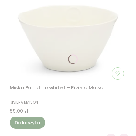
Miska Portofino white L - Riviera Maison
PRODUCENT
RIVIERA MAISON
Cena
59,00 zł
Do koszyka