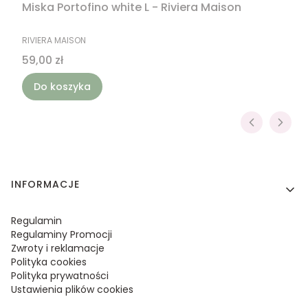
Miska Portofino white L - Riviera Maison
PRODUCENT
RIVIERA MAISON
Cena
59,00 zł
Do koszyka
Linki w stopce
INFORMACJE
Regulamin
Regulaminy Promocji
Zwroty i reklamacje
Polityka cookies
Polityka prywatności
Ustawienia plików cookies