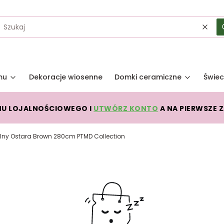
Wycz
mu
Dekoracje wiosenne
Domki ceramiczne
Świec
MU LOJALNOŚCIOWEGO I
UTWÓRZ KONTO
A NA PIERWSZE 
alny Ostara Brown 280cm PTMD Collection