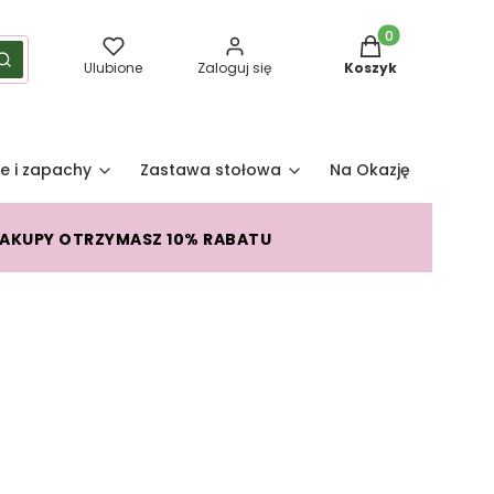
Produkty w koszy
yść
Szukaj
Ulubione
Zaloguj się
Koszyk
e i zapachy
Zastawa stołowa
Na Okazję
Pro
ZAKUPY OTRZYMASZ 10% RABATU