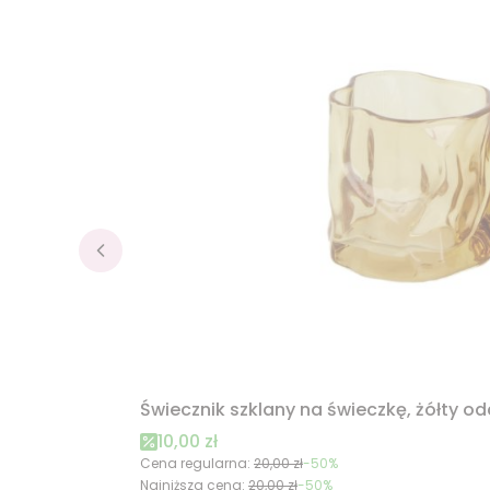
Świecznik szklany na świeczkę, żółty o
Cena promocyjna
10,00 zł
Cena regularna:
20,00 zł
-50%
Najniższa cena:
20,00 zł
-50%