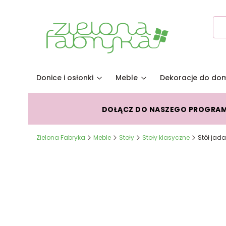
Donice i osłonki
Meble
Dekoracje do do
DOŁĄCZ DO NASZEGO PROGRA
Zielona Fabryka
Meble
Stoły
Stoły klasyczne
Stół jad