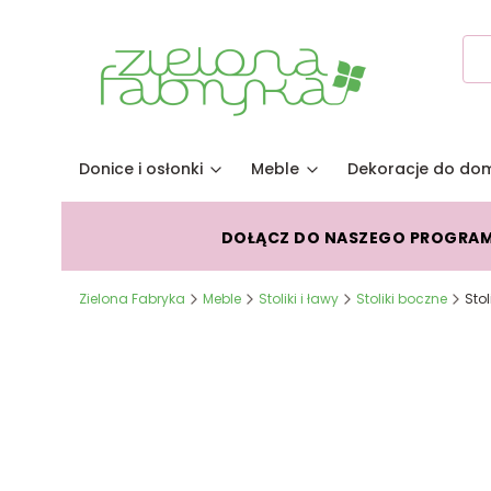
Donice i osłonki
Meble
Dekoracje do do
DOŁĄCZ DO NASZEGO PROGRA
Zielona Fabryka
Meble
Stoliki i ławy
Stoliki boczne
Stol