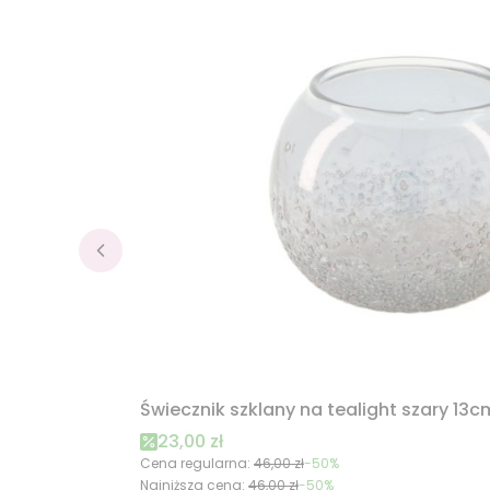
Świecznik szklany na tealight szary 13c
Cena promocyjna
23,00 zł
Cena regularna:
46,00 zł
-50%
Najniższa cena:
46,00 zł
-50%