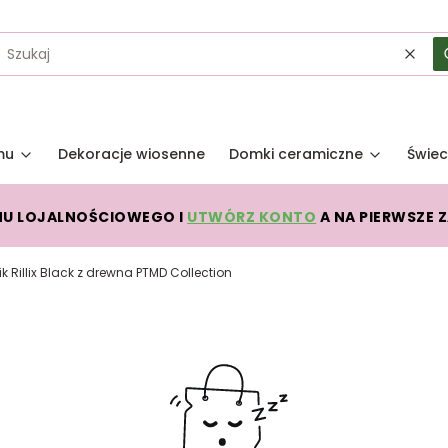
Wycz
mu
Dekoracje wiosenne
Domki ceramiczne
Świec
MU LOJALNOŚCIOWEGO I
UTWÓRZ KONTO
A NA PIERWSZE 
ik Rillix Black z drewna PTMD Collection