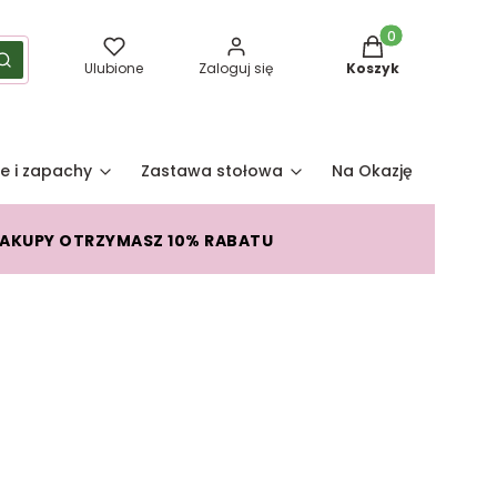
Produkty w koszy
yść
Szukaj
Ulubione
Zaloguj się
Koszyk
e i zapachy
Zastawa stołowa
Na Okazję
Pro
ZAKUPY OTRZYMASZ 10% RABATU