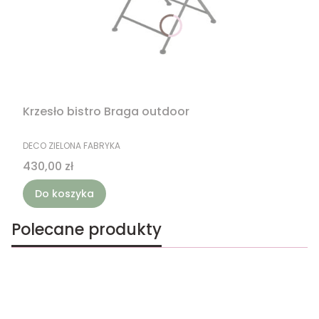
Krzesło bistro Braga outdoor
PRODUCENT
DECO ZIELONA FABRYKA
Cena
430,00 zł
Do koszyka
Polecane produkty