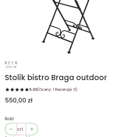
Stolik bistro Braga outdoor
5.00
(Oceny: 1 Recenzje: 0)
Cena
550,00 zł
Ilość
szt.