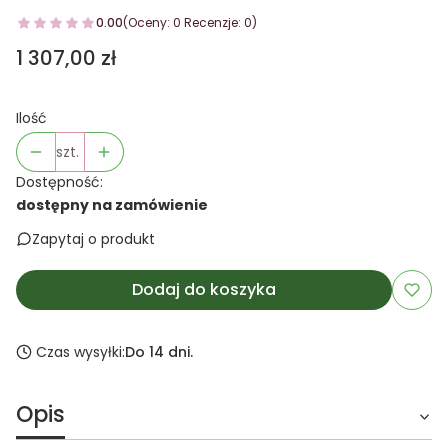
0.00
(Oceny: 0 Recenzje: 0)
Cena
1 307,00 zł
Ilość
szt.
Dostępność:
dostępny na zamówienie
Zapytaj o produkt
Dodaj do koszyka
Czas wysyłki:
Do 14 dni.
Opis