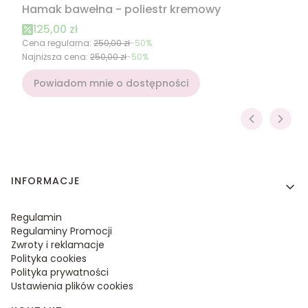
Hamak bawełna - poliestr kremowy
Cena promocyjna
125,00 zł
Cena regularna:
250,00 zł
-50%
Najniższa cena:
250,00 zł
-50%
Powiadom mnie o dostępności
Linki w stopce
INFORMACJE
Regulamin
Regulaminy Promocji
Zwroty i reklamacje
Polityka cookies
Polityka prywatności
Ustawienia plików cookies