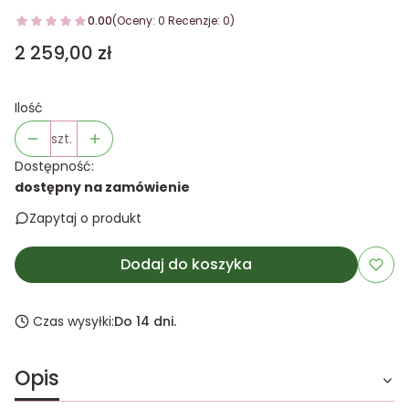
0.00
(Oceny: 0 Recenzje: 0)
Cena
2 259,00 zł
Ilość
szt.
Dostępność:
dostępny na zamówienie
Zapytaj o produkt
Dodaj do koszyka
Czas wysyłki:
Do 14 dni.
Opis