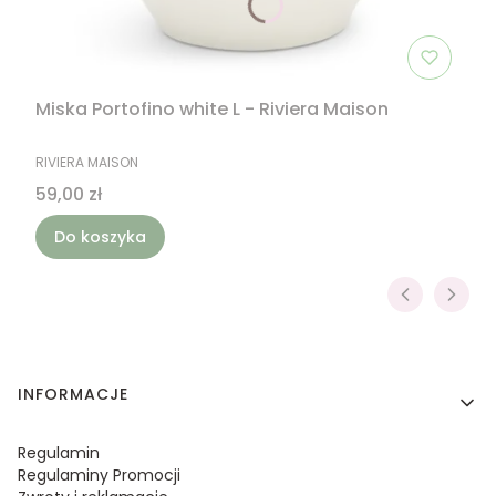
Miska Portofino white L - Riviera Maison
PRODUCENT
RIVIERA MAISON
Cena
59,00 zł
Do koszyka
Linki w stopce
INFORMACJE
Regulamin
Regulaminy Promocji