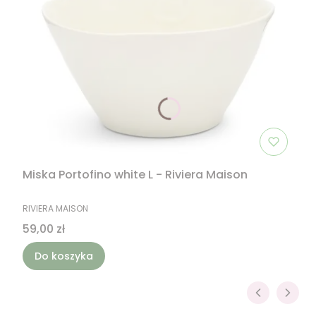
Miska Portofino white L - Riviera Maison
PRODUCENT
RIVIERA MAISON
Cena
59,00 zł
Do koszyka