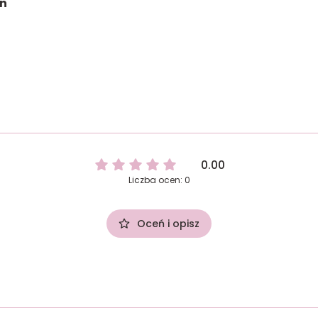
on
0.00
Liczba ocen: 0
Oceń i opisz