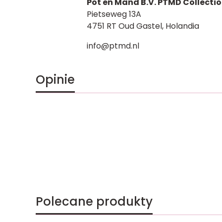
Pot en Mand B.V. PTMD Collecti
Pietseweg 13A
4751 RT Oud Gastel, Holandia
info@ptmd.nl
Opinie
Polecane produkty