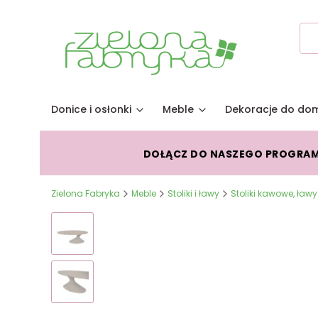
Donice i osłonki
Meble
Dekoracje do do
DOŁĄCZ DO NASZEGO PROGRA
Zielona Fabryka
Meble
Stoliki i ławy
Stoliki kawowe, ławy