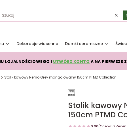
Wycz
mu
Dekoracje wiosenne
Domki ceramiczne
Świec
MU LOJALNOŚCIOWEGO I
UTWÓRZ KONTO
A NA PIERWSZE 
Stolik kawowy Nemo Grey mango owalny 150cm PTMD Collection
Stolik kawowy
150cm PTMD Col
0.00
(Oceny: 0 Recenz