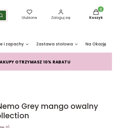
Produkty w koszy
yść
Szukaj
Ulubione
Zaloguj się
Koszyk
e i zapachy
Zastawa stołowa
Na Okazję
Pro
ZAKUPY OTRZYMASZ 10% RABATU
 Nemo Grey mango owalny
lection
je: 0)