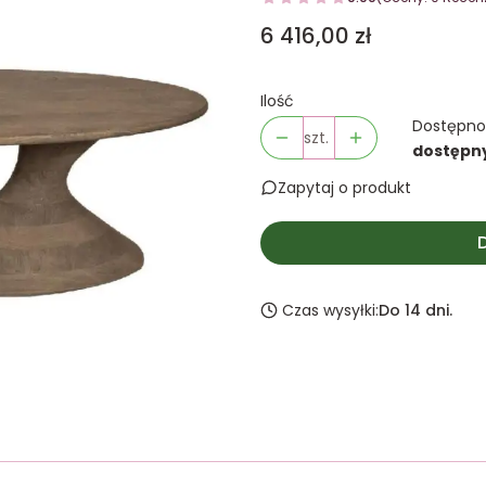
Cena
6 416,00 zł
Ilość
Dostępno
szt.
dostępn
Zapytaj o produkt
Czas wysyłki:
Do 14 dni.