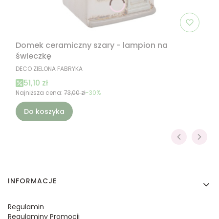
Domek ceramiczny szary - lampion na
świeczkę
PRODUCENT
DECO ZIELONA FABRYKA
Cena promocyjna
51,10 zł
Najniższa cena:
73,00 zł
-30%
Do koszyka
Linki w stopce
INFORMACJE
Regulamin
Regulaminy Promocji