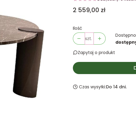
Cena
2 559,00 zł
Ilość
Dostępno
szt.
dostępn
Zapytaj o produkt
Czas wysyłki:
Do 14 dni.