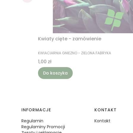
Kwiaty cięte - zamówienie
PRODUCENT
KWIACIARNIA GNIEZNO - ZIELONA FABRYKA
Cena
1,00 zł
Do koszyka
Linki w stopce
INFORMACJE
KONTAKT
Regulamin
Kontakt
Regulaminy Promocji
Zwroty i reklamacje