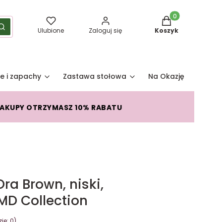
Produkty w koszy
yść
Szukaj
Ulubione
Zaloguj się
Koszyk
e i zapachy
Zastawa stołowa
Na Okazję
Pro
ZAKUPY OTRZYMASZ 10% RABATU
ra Brown, niski,
D Collection
je: 0)