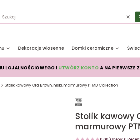
Wycz
mu
Dekoracje wiosenne
Domki ceramiczne
Świec
MU LOJALNOŚCIOWEGO I
UTWÓRZ KONTO
A NA PIERWSZE 
Stolik kawowy Ora Brown, niski, marmurowy PTMD Collection
Stolik kawowy O
marmurowy PTM
0.00
(Oceny: 0 Recenz