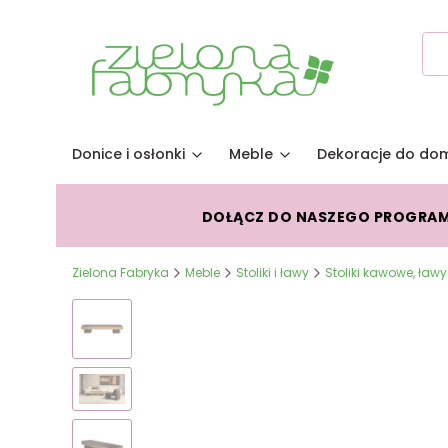
Donice i osłonki
Meble
Dekoracje do do
DOŁĄCZ DO NASZEGO PROGRA
Zielona Fabryka
Meble
Stoliki i ławy
Stoliki kawowe, ławy