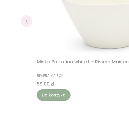
Miska Portofino white L - Riviera Maison
PRODUCENT
RIVIERA MAISON
Cena
59,00 zł
Do koszyka