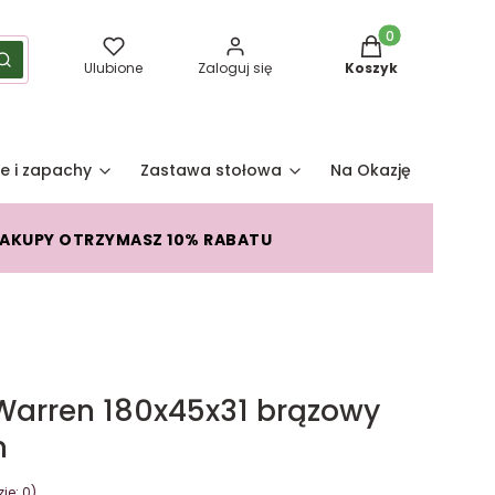
Produkty w koszy
yść
Szukaj
Ulubione
Zaloguj się
Koszyk
e i zapachy
Zastawa stołowa
Na Okazję
Pro
ZAKUPY OTRZYMASZ 10% RABATU
Warren 180x45x31 brązowy
n
je: 0)