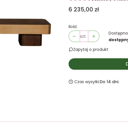
Cena
6 235,00 zł
Ilość
Dostępno
szt.
dostępn
Zapytaj o produkt
Czas wysyłki:
Do 14 dni.