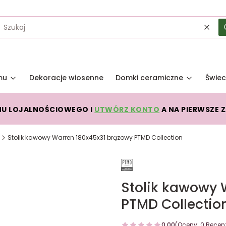
Wycz
mu
Dekoracje wiosenne
Domki ceramiczne
Świec
MU LOJALNOŚCIOWEGO I
UTWÓRZ KONTO
A NA PIERWSZE 
Stolik kawowy Warren 180x45x31 brązowy PTMD Collection
Stolik kawowy 
PTMD Collectio
0.00
(Oceny: 0 Recenz