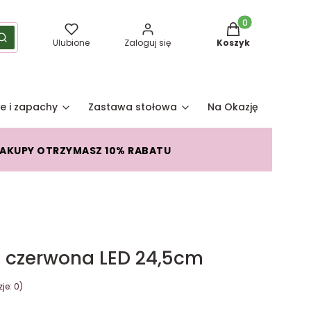
Produkty w koszy
yść
Szukaj
Ulubione
Zaloguj się
Koszyk
e i zapachy
Zastawa stołowa
Na Okazję
Pro
ZAKUPY OTRZYMASZ 10% RABATU
 czerwona LED 24,5cm
je: 0)