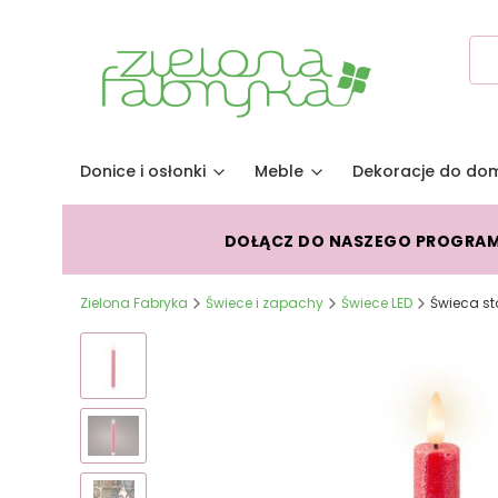
Donice i osłonki
Meble
Dekoracje do do
DOŁĄCZ DO NASZEGO PROGRA
Zielona Fabryka
Świece i zapachy
Świece LED
Świeca st