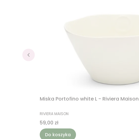
Miska Portofino white L - Riviera Maison
PRODUCENT
RIVIERA MAISON
Cena
59,00 zł
Do koszyka