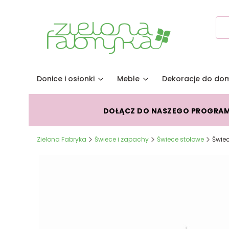
Donice i osłonki
Meble
Dekoracje do do
DOŁĄCZ DO NASZEGO PROGRA
Zielona Fabryka
Świece i zapachy
Świece stołowe
Świe