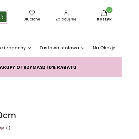
Produkty w koszy
yść
Szukaj
Ulubione
Zaloguj się
Koszyk
e i zapachy
Zastawa stołowa
Na Okazję
Pro
ZAKUPY OTRZYMASZ 10% RABATU
30cm
je: 0)