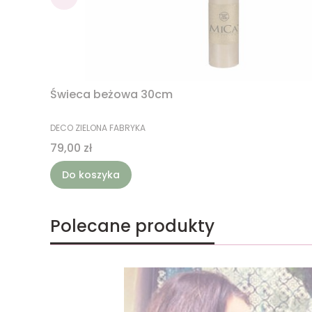
Świeca beżowa 30cm
PRODUCENT
DECO ZIELONA FABRYKA
Cena
79,00 zł
Do koszyka
Polecane produkty