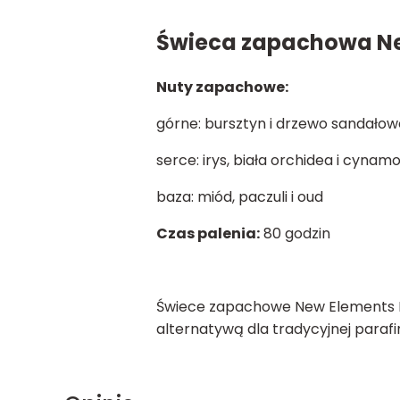
Świeca zapachowa New
Nuty zapachowe:
górne: bursztyn i drzewo sandałow
serce: irys, biała orchidea i cynam
baza: miód, paczuli i oud
Czas palenia:
80 godzin
Świece zapachowe New Elements PT
alternatywą dla tradycyjnej parafi