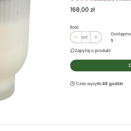
Cena
168,00 zł
Ilość
Dostępno
szt.
1
Zapytaj o produkt
Czas wysyłki:
48 godzin