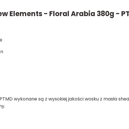
 Elements - Floral Arabia 380g - 
e
on
MD wykonane są z wysokiej jakości wosku z masła shea, 
ny.