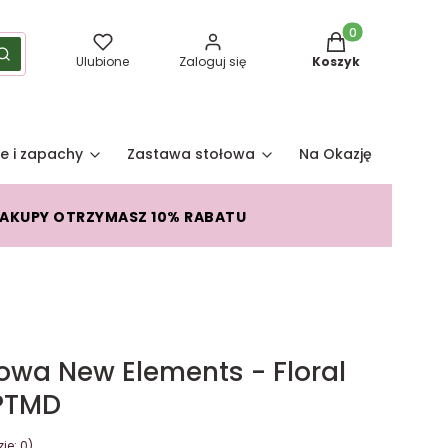
Produkty w koszy
yść
Szukaj
Ulubione
Zaloguj się
Koszyk
e i zapachy
Zastawa stołowa
Na Okazję
Pro
ZAKUPY OTRZYMASZ 10% RABATU
wa New Elements - Floral
 PTMD
je: 0)