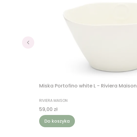
Miska Portofino white L - Riviera Maison
PRODUCENT
RIVIERA MAISON
Cena
59,00 zł
Do koszyka