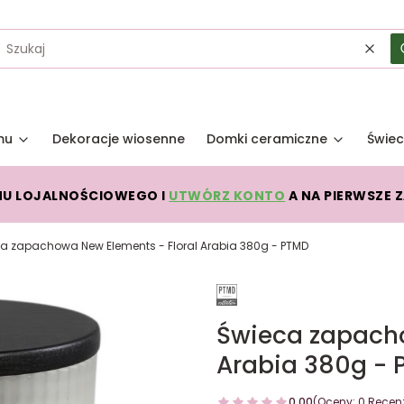
Wycz
mu
Dekoracje wiosenne
Domki ceramiczne
Świec
MU LOJALNOŚCIOWEGO I
UTWÓRZ KONTO
A NA PIERWSZE 
a zapachowa New Elements - Floral Arabia 380g - PTMD
Świeca zapacho
Arabia 380g -
0.00
(Oceny: 0 Recenz