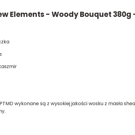
w Elements - Woody Bouquet 380g 
czka
a
kaszmir
MD wykonane są z wysokiej jakości wosku z masła shea, 
ny.