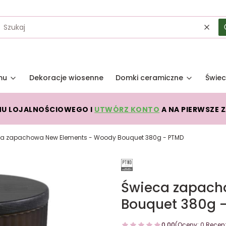
Wycz
mu
Dekoracje wiosenne
Domki ceramiczne
Świec
MU LOJALNOŚCIOWEGO I
UTWÓRZ KONTO
A NA PIERWSZE 
a zapachowa New Elements - Woody Bouquet 380g - PTMD
Świeca zapach
Bouquet 380g 
0.00
(Oceny: 0 Recenz