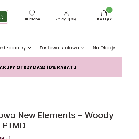
Produkty w koszy
yść
Szukaj
Ulubione
Zaloguj się
Koszyk
e i zapachy
Zastawa stołowa
Na Okazję
Pro
ZAKUPY OTRZYMASZ 10% RABATU
owa New Elements - Woody
- PTMD
je: 0)