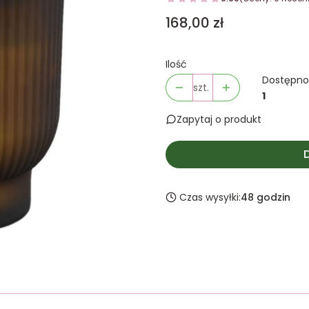
Cena
168,00 zł
Ilość
Dostępno
szt.
1
Zapytaj o produkt
Czas wysyłki:
48 godzin