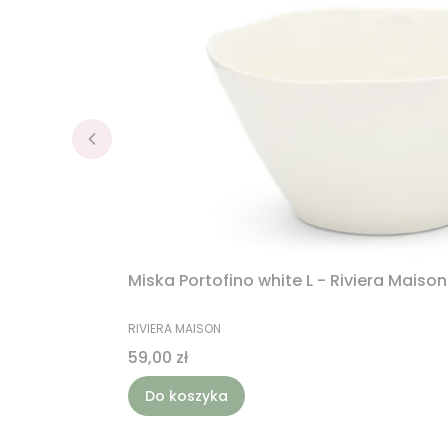
Miska Portofino white L - Riviera Maison
PRODUCENT
RIVIERA MAISON
Cena
59,00 zł
Do koszyka